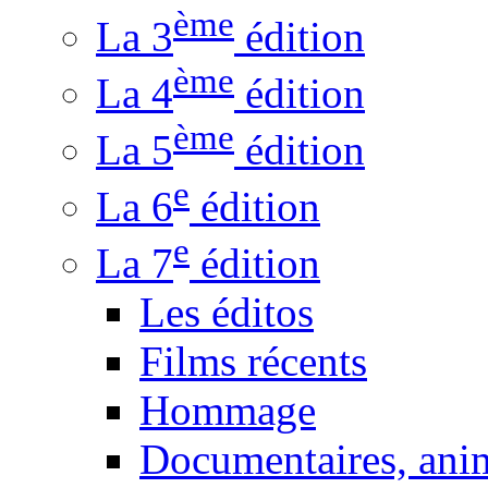
ème
La 3
édition
ème
La 4
édition
ème
La 5
édition
e
La 6
édition
e
La 7
édition
Les éditos
Films récents
Hommage
Documentaires, anim