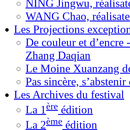
NING Jingwu, réalisat
WANG Chao, réalisate
Les Projections exceptio
De couleur et d’encre 
Zhang Daqian
Le Moine Xuanzang de
Pas sincère, s’absteni
Les Archives du festival
ère
La 1
édition
ème
La 2
édition