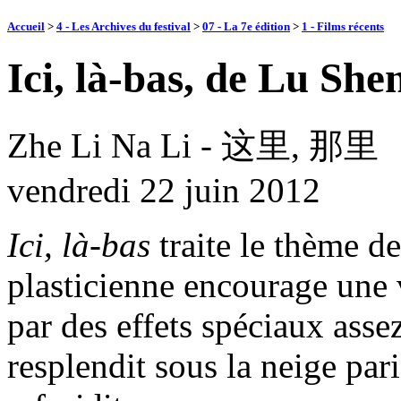
Accueil
>
4 - Les Archives du festival
>
07 - La 7e édition
>
1 - Films récents
Ici, là-bas, de Lu She
Zhe Li Na Li - 这里, 那里
vendredi 22 juin 2012
Ici, là-bas
traite le thème d
plasticienne encourage une 
par des effets spéciaux asse
resplendit sous la neige par