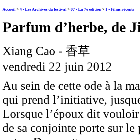
Accueil
>
4 - Les Archives du festival
>
07 - La 7e édition
>
1 - Films récents
Parfum d’herbe, de J
Xiang Cao - 香草
vendredi 22 juin 2012
Au sein de cette ode à la m
qui prend l’initiative, jusq
Lorsque l’époux dit vouloir
de sa conjointe porte sur le