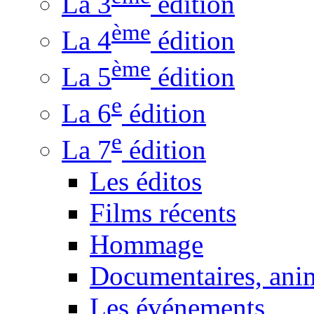
La 3
édition
ème
La 4
édition
ème
La 5
édition
e
La 6
édition
e
La 7
édition
Les éditos
Films récents
Hommage
Documentaires, anim
Les événements