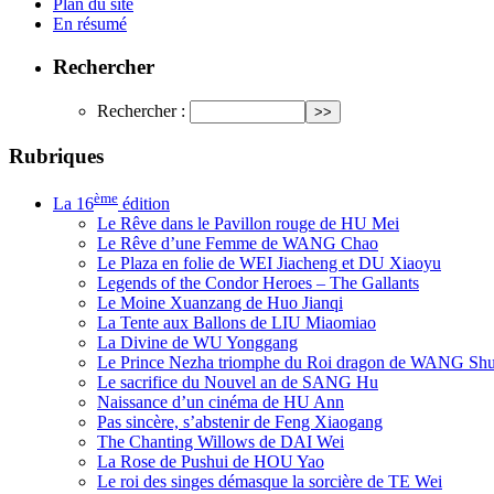
Plan du site
En résumé
Rechercher
Rechercher :
Rubriques
ème
La 16
édition
Le Rêve dans le Pavillon rouge de HU Mei
Le Rêve d’une Femme de WANG Chao
Le Plaza en folie de WEI Jiacheng et DU Xiaoyu
Legends of the Condor Heroes – The Gallants
Le Moine Xuanzang de Huo Jianqi
La Tente aux Ballons de LIU Miaomiao
La Divine de WU Yonggang
Le Prince Nezha triomphe du Roi dragon de WANG Sh
Le sacrifice du Nouvel an de SANG Hu
Naissance d’un cinéma de HU Ann
Pas sincère, s’abstenir de Feng Xiaogang
The Chanting Willows de DAI Wei
La Rose de Pushui de HOU Yao
Le roi des singes démasque la sorcière de TE Wei