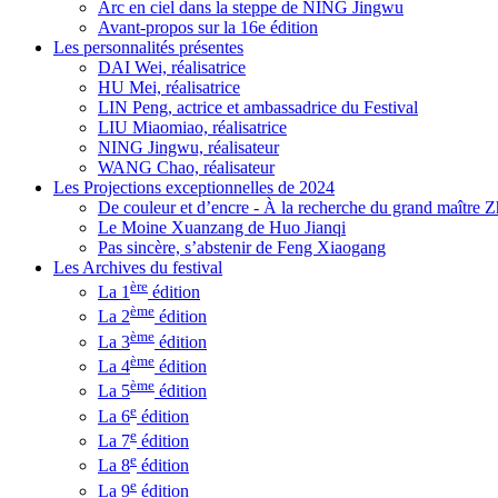
Arc en ciel dans la steppe de NING Jingwu
Avant-propos sur la 16e édition
Les personnalités présentes
DAI Wei, réalisatrice
HU Mei, réalisatrice
LIN Peng, actrice et ambassadrice du Festival
LIU Miaomiao, réalisatrice
NING Jingwu, réalisateur
WANG Chao, réalisateur
Les Projections exceptionnelles de 2024
De couleur et d’encre - À la recherche du grand maître
Le Moine Xuanzang de Huo Jianqi
Pas sincère, s’abstenir de Feng Xiaogang
Les Archives du festival
ère
La 1
édition
ème
La 2
édition
ème
La 3
édition
ème
La 4
édition
ème
La 5
édition
e
La 6
édition
e
La 7
édition
e
La 8
édition
e
La 9
édition