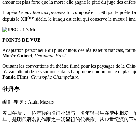
amour est plus forte que la mort ; elle gagne la pitié du juge des enfers
L’opéra
Le pavillon aux pivoines
fut composé en 1598 par le poète Ta
ème
depuis le XII
siècle, le kunqu est celui qui conserve le mieux l’imag
POINTS DE VUE
Adaptation personnelle du plus chinois des réalisateurs français, tour
Musée Guimet
,
Véronique Prost.
Quittant les conventions du théâtre filmé pour les paysages de la Chi
n’avait atteint de tels sommets dans l’approche émotionnelle et plastiq
Panda Films
,
Christophe Champclaux.
牡丹亭
编剧 导演：Alain Mazars
春日午后，一位年轻的名门小姐与一名年轻书生在梦中相爱，醒
年，是明代著名剧作家之一汤显祖的代表作。从12世纪流传