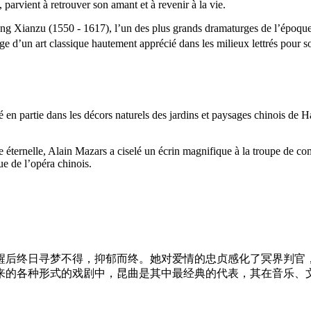
, parvient à retrouver son amant et à revenir à la vie.
ng Xianzu (1550 - 1617), l’un des plus grands dramaturges de l’époque
e d’un art classique hautement apprécié dans les milieux lettrés pour son
né en partie dans les décors naturels des jardins et paysages chinois de
ne éternelle, Alain Mazars a ciselé un écrin magnifique à la troupe de 
ue de l’opéra chinois.
后终日寻梦不得，抑郁而终。她对爱情的忠贞感化了冥界判官，
下来的各种形式的戏剧中，昆曲是其中最经典的代表，其在音乐、