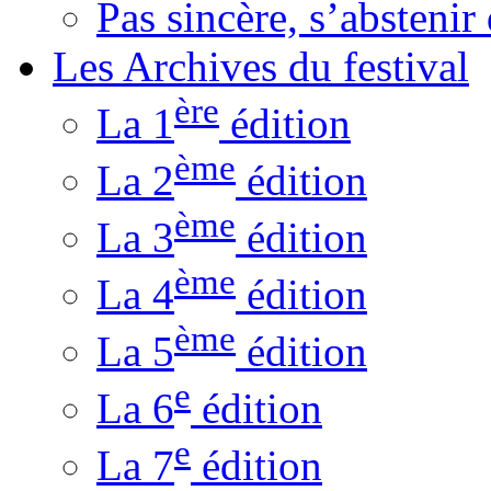
Pas sincère, s’absteni
Les Archives du festival
ère
La 1
édition
ème
La 2
édition
ème
La 3
édition
ème
La 4
édition
ème
La 5
édition
e
La 6
édition
e
La 7
édition