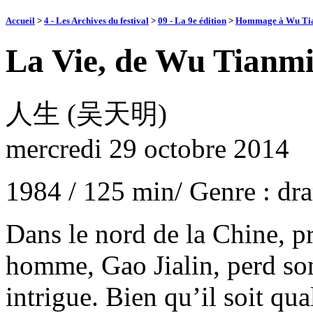
Accueil
>
4 - Les Archives du festival
>
09 - La 9e édition
>
Hommage à Wu Ti
La Vie, de Wu Tianm
人生 (吴天明)
mercredi 29 octobre 2014
1984 / 125 min/ Genre : dr
Dans le nord de la Chine, p
homme, Gao Jialin, perd son
intrigue. Bien qu’il soit qual