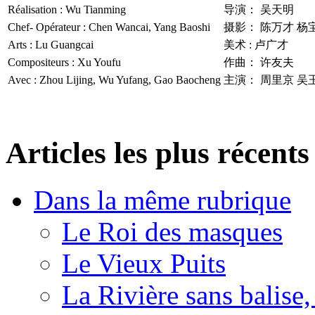
Réalisation : Wu Tianming
导演： 吴天明
Chef- Opérateur : Chen Wancai, Yang Baoshi
摄影： 陈万才 杨
Arts : Lu Guangcai
美术 : 卢广才
Compositeurs : Xu Youfu
作曲： 许友夫
Avec : Zhou Lijing, Wu Yufang, Gao Baocheng
主演： 周里京 吴
Articles les plus récents
Dans la même rubrique
Le Roi des masques
Le Vieux Puits
La Rivière sans balis