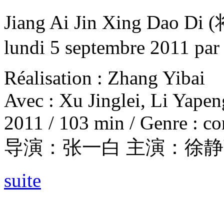
Jiang Ai Jin Xing Dao
lundi 5 septembre 2011
pa
Réalisation : Zhang Yibai
Avec : Xu Jinglei, Li Yapen
2011 / 103 min / Genre : c
导演：张一白 主演：徐静
suite