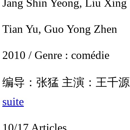
Jang Shin Yeong, Liu Xing 
Tian Yu, Guo Yong Zhen
2010 / Genre : comédie
编导：张猛 主演：王千源 
suite
10/17 Articles