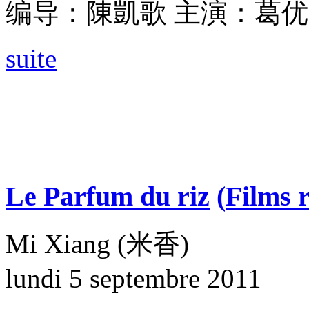
编导：陳凱歌 主演：葛优 
suite
Le Parfum du riz
(
Films r
Mi Xiang (米香)
lundi 5 septembre 2011