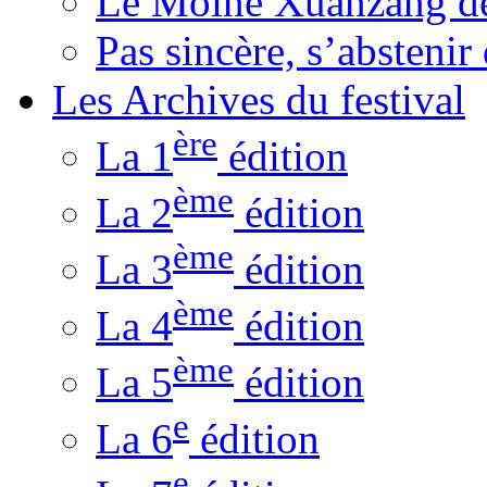
Le Moine Xuanzang de
Pas sincère, s’absteni
Les Archives du festival
ère
La 1
édition
ème
La 2
édition
ème
La 3
édition
ème
La 4
édition
ème
La 5
édition
e
La 6
édition
e