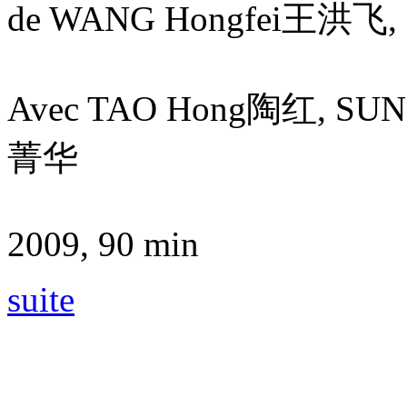
de WANG Hongfei王洪飞,
Avec TAO Hong陶红, SUN
菁华
2009, 90 min
suite