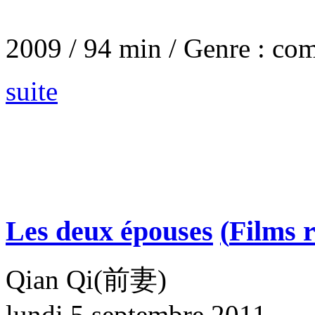
2009 / 94 min / Genre : co
suite
Les deux épouses
(
Films r
Qian Qi(前妻)
lundi 5 septembre 2011