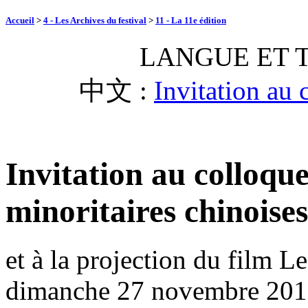
Accueil
>
4 - Les Archives du festival
>
11 - La 11e édition
LANGUE ET 
中文 :
Invitation au 
Invitation au colloque
minoritaires chinoises
et à la projection du film 
dimanche 27 novembre 20