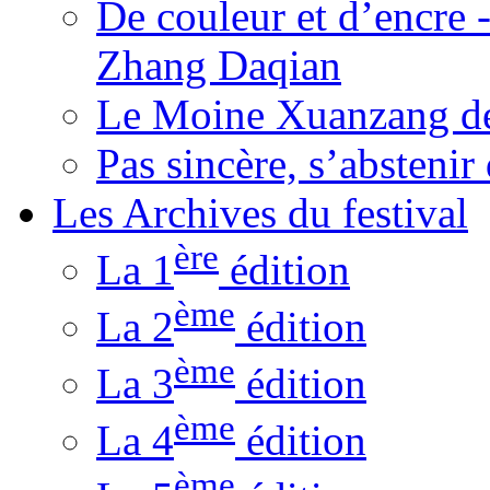
De couleur et d’encre 
Zhang Daqian
Le Moine Xuanzang de
Pas sincère, s’absteni
Les Archives du festival
ère
La 1
édition
ème
La 2
édition
ème
La 3
édition
ème
La 4
édition
ème