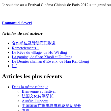
Je souhaite au « Festival Cinéma Chinois de Paris 2012 » un grand su
Emmanuel Severi
Articles de cet auteur
合作单位及赞助商们致谢
Remerciements...
Le Rêve du village, de Ho Wi-ding
La gamine, de Shao Xiaoli et Du Peng
Le Dernier chaman d’Ewenk, de Han Kai Cheng
[...]
Articles les plus récents
Dans la même rubrique
Bienvenue au festival
法国文化传媒部长
Aurélie Filippetti
中国国家广播电影电视总局副局长
孔泉