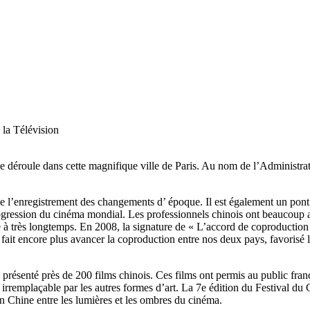
 la Télévision
se déroule dans cette magnifique ville de Paris. Au nom de l’Administrat
de l’enregistrement des changements d’ époque. Il est également un pont
rogression du cinéma mondial. Les professionnels chinois ont beaucoup ap
 à très longtemps. En 2008, la signature de « L’accord de coproducti
ait encore plus avancer la coproduction entre nos deux pays, favorisé l
 présenté près de 200 films chinois. Ces films ont permis au public franç
rôle irremplaçable par les autres formes d’art. La 7e édition du Festival 
 Chine entre les lumières et les ombres du cinéma.