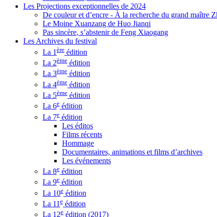
Les Projections exceptionnelles de 2024
De couleur et d’encre - À la recherche du grand maître
Le Moine Xuanzang de Huo Jianqi
Pas sincère, s’abstenir de Feng Xiaogang
Les Archives du festival
ère
La 1
édition
ème
La 2
édition
ème
La 3
édition
ème
La 4
édition
ème
La 5
édition
e
La 6
édition
e
La 7
édition
Les éditos
Films récents
Hommage
Documentaires, animations et films d’archives
Les événements
e
La 8
édition
e
La 9
édition
e
La 10
édition
e
La 11
édition
e
La 12
édition (2017)