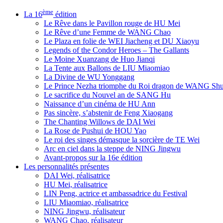
ème
La 16
édition
Le Rêve dans le Pavillon rouge de HU Mei
Le Rêve d’une Femme de WANG Chao
Le Plaza en folie de WEI Jiacheng et DU Xiaoyu
Legends of the Condor Heroes – The Gallants
Le Moine Xuanzang de Huo Jianqi
La Tente aux Ballons de LIU Miaomiao
La Divine de WU Yonggang
Le Prince Nezha triomphe du Roi dragon de WANG Sh
Le sacrifice du Nouvel an de SANG Hu
Naissance d’un cinéma de HU Ann
Pas sincère, s’abstenir de Feng Xiaogang
The Chanting Willows de DAI Wei
La Rose de Pushui de HOU Yao
Le roi des singes démasque la sorcière de TE Wei
Arc en ciel dans la steppe de NING Jingwu
Avant-propos sur la 16e édition
Les personnalités présentes
DAI Wei, réalisatrice
HU Mei, réalisatrice
LIN Peng, actrice et ambassadrice du Festival
LIU Miaomiao, réalisatrice
NING Jingwu, réalisateur
WANG Chao, réalisateur