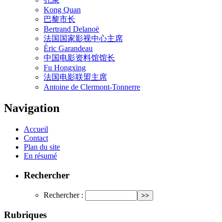
Kong Quan
巴黎市长
Bertrand Delanoë
法国国家影视中心主席
Éric Garandeau
中国电影资料馆馆长
Fu Hongxing
法国电影联盟主席
Antoine de Clermont-Tonnerre
Navigation
Accueil
Contact
Plan du site
En résumé
Rechercher
Rechercher :
Rubriques