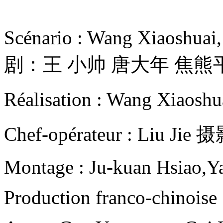
Scénario : Wang Xiaoshuai
剧：王 小帅 唐大年 焦熊
Réalisation : Wang Xiao
Chef-opérateur : Liu J
Montage : Ju-kuan Hsiao,
Production franco-chinoise