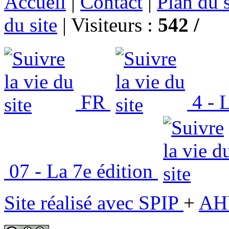
Accueil
|
Contact
|
Plan du s
du site
|
Visiteurs :
542 /
FR
4 - L
07 - La 7e édition
Site réalisé avec SPIP
+
AH