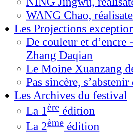
NING Jingwu, réalisat
WANG Chao, réalisate
Les Projections exceptio
De couleur et d’encre 
Zhang Daqian
Le Moine Xuanzang de
Pas sincère, s’absteni
Les Archives du festival
ère
La 1
édition
ème
La 2
édition