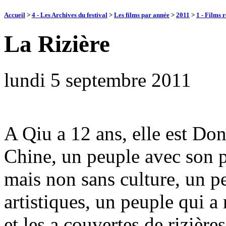
Accueil
>
4 - Les Archives du festival
>
Les films par année
>
2011
>
1 - Films 
La Rizière
lundi 5 septembre 2011
A Qiu a 12 ans, elle est Do
Chine, un peuple avec son p
mais non sans culture, un pe
artistiques, un peuple qui 
et les a couvertes de rizière