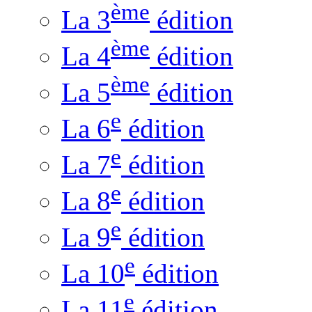
ème
La 3
édition
ème
La 4
édition
ème
La 5
édition
e
La 6
édition
e
La 7
édition
e
La 8
édition
e
La 9
édition
e
La 10
édition
e
La 11
édition