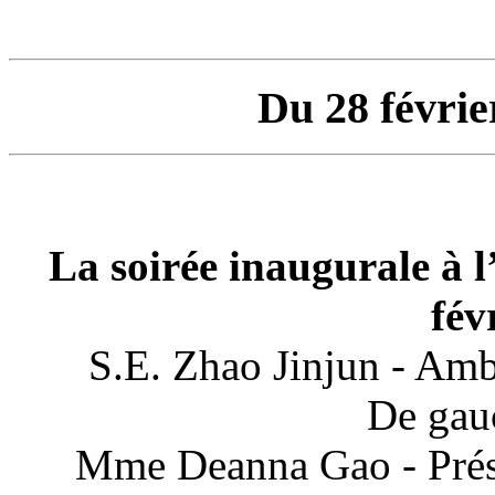
Du 28 févrie
La soirée inaugurale à l’
fév
S.E. Zhao Jinjun - Am
De gauc
Mme Deanna Gao - Prési