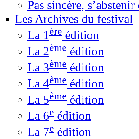
Pas sincère, s’absteni
Les Archives du festival
ère
La 1
édition
ème
La 2
édition
ème
La 3
édition
ème
La 4
édition
ème
La 5
édition
e
La 6
édition
e
La 7
édition