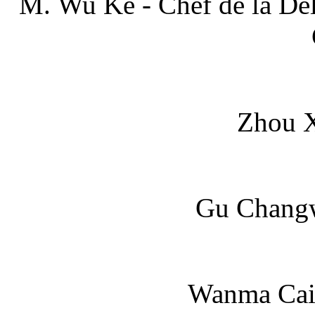
M. Wu Ke - Chef de la Dél
Zhou X
Gu Changwe
Wanma Caid