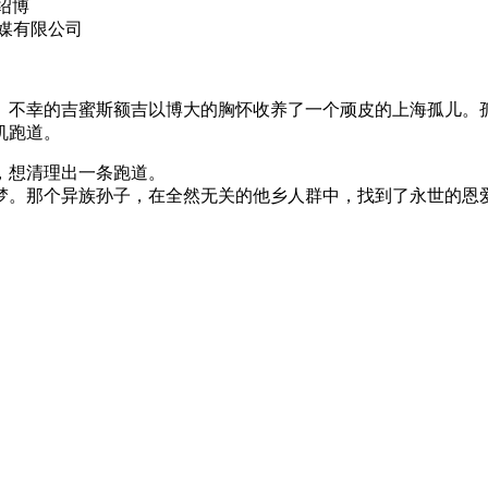
绍博
媒有限公司
。不幸的吉蜜斯额吉以博大的胸怀收养了一个顽皮的上海孤儿。
机跑道。
，想清理出一条跑道。
梦。那个异族孙子，在全然无关的他乡人群中，找到了永世的恩