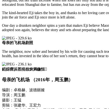
Mongolia, but her trials increase when she loses her only son and is 
relocated from Shanghai due to famine, but has run away from the orph
The kind-hearted Eji takes the boy in, and thanks to her loving care
join the air force and Eji once more is left alone.
One day a drunken neighbor spins a yarn that makes Eji believe Maonaoh
adopted son again, believes the story and sets about preparing the land
母亲的飞机场剧照
The neighbor, now sober and berated by his wife for causing such troubl
health, has invested in the idea of her son’s return, they cannot bear 
銆婃瘝浜茬殑椋炴満鍦恒
母亲的飞机场 （2016年，周玉鹏）
编剧：卓格赫、波德丽娅
导演：周玉鹏
摄影：王猛
剪辑：张建华、王宏力