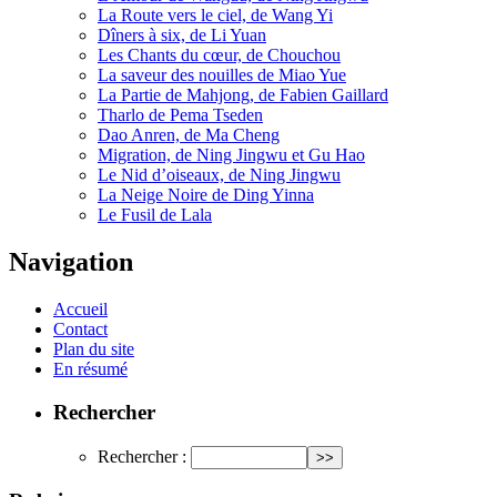
La Route vers le ciel, de Wang Yi
Dîners à six, de Li Yuan
Les Chants du cœur, de Chouchou
La saveur des nouilles de Miao Yue
La Partie de Mahjong, de Fabien Gaillard
Tharlo de Pema Tseden
Dao Anren, de Ma Cheng
Migration, de Ning Jingwu et Gu Hao
Le Nid d’oiseaux, de Ning Jingwu
La Neige Noire de Ding Yinna
Le Fusil de Lala
Navigation
Accueil
Contact
Plan du site
En résumé
Rechercher
Rechercher :