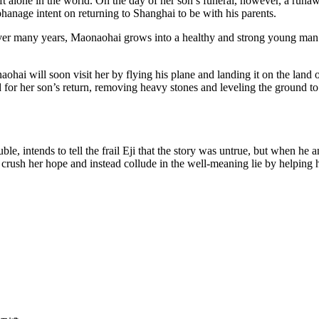
left alone in the world. On the day of her son’s funeral, however, a ru
anage intent on returnin­g to Shanghai to be with his parents.
 over many years, Maonaohai grows into a healthy and strong young man. 
ai will soon visit her by flying his plane and landing it on the land ou
 for her son’s return, removing heavy stones and leveling the ground to 
e, intends to tell the frail Eji that the story was untrue, but when he 
to crush her hope and instead collude in the well-meaning lie by helping