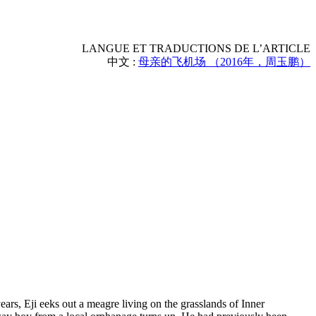
LANGUE ET TRADUCTIONS DE L’ARTICLE
中文 :
母亲的飞机场 （2016年，周玉鹏）
ears, Eji eeks out a meagre living on the grasslands of Inner