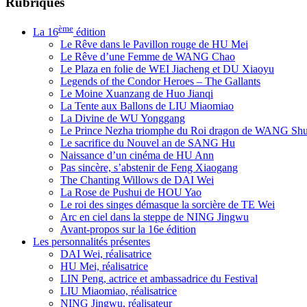
Rubriques
ème
La 16
édition
Le Rêve dans le Pavillon rouge de HU Mei
Le Rêve d’une Femme de WANG Chao
Le Plaza en folie de WEI Jiacheng et DU Xiaoyu
Legends of the Condor Heroes – The Gallants
Le Moine Xuanzang de Huo Jianqi
La Tente aux Ballons de LIU Miaomiao
La Divine de WU Yonggang
Le Prince Nezha triomphe du Roi dragon de WANG Sh
Le sacrifice du Nouvel an de SANG Hu
Naissance d’un cinéma de HU Ann
Pas sincère, s’abstenir de Feng Xiaogang
The Chanting Willows de DAI Wei
La Rose de Pushui de HOU Yao
Le roi des singes démasque la sorcière de TE Wei
Arc en ciel dans la steppe de NING Jingwu
Avant-propos sur la 16e édition
Les personnalités présentes
DAI Wei, réalisatrice
HU Mei, réalisatrice
LIN Peng, actrice et ambassadrice du Festival
LIU Miaomiao, réalisatrice
NING Jingwu, réalisateur