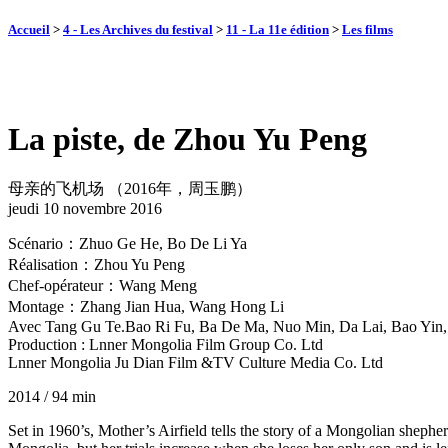
Accueil
>
4 - Les Archives du festival
>
11 - La 11e édition
>
Les films
La piste, de Zhou Yu Peng
母亲的飞机场 （2016年，周玉鹏）
jeudi 10 novembre 2016
Scénario：Zhuo Ge He, Bo De Li Ya
Réalisation：Zhou Yu Peng
Chef-opérateur：Wang Meng
Montage：Zhang Jian Hua, Wang Hong Li
Avec Tang Gu Te.Bao Ri Fu, Ba De Ma, Nuo Min, Da Lai, Bao Yin
Production : Lnner Mongolia Film Group Co. Ltd
Lnner Mongolia Ju Dian Film &TV Culture Media Co. Ltd
2014 / 94 min
Set in 1960’s, Mother’s Airfield tells the story of a Mongolian shephe