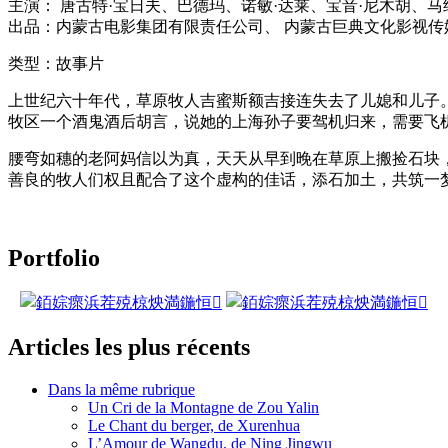
主演： 唐古特·宝日夫、巴德玛、诺敏·达莱、宝音·尼木胡、马
出品：内蒙古电影集团有限责任公司、 内蒙古巨典文化影视传
类型：故事片
上世纪六十年代，草原牧人吉蜜斯额吉接连失去了儿媳和儿子
牧区一个酒鬼酒后胡言，说她的上海孙子要驾机归来，需要飞
腰弯如穗的老阿妈信以为真，天天从早到晚在草原上搬捡石块
善良的牧人们权且配合了这个虚构的佳话，添石加土，共筑一
Portfolio
Articles les plus récents
Dans la même rubrique
Un Cri de la Montagne de Zou Yalin
Le Chant du berger, de Xurenhua
L’Amour de Wangdu, de Ning Jingwu