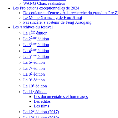
WANG Chao, réalisateur
Les Projections exceptionnelles de 2024
De couleur et d’encre - À la recherche du grand maître
Le Moine Xuanzang de Huo Jianqi
Pas sincère, s’abstenir de Feng Xiaogang
Les Archives du festival
ère
La 1
édition
ème
La 2
édition
ème
La 3
édition
ème
La 4
édition
ème
La 5
édition
e
La 6
édition
e
La 7
édition
e
La 8
édition
e
La 9
édition
e
La 10
édition
e
La 11
édition
Les documentaires et hommages
Les éditos
Les films
e
La 12
édition (2017)
e
La 13
édition (2019)