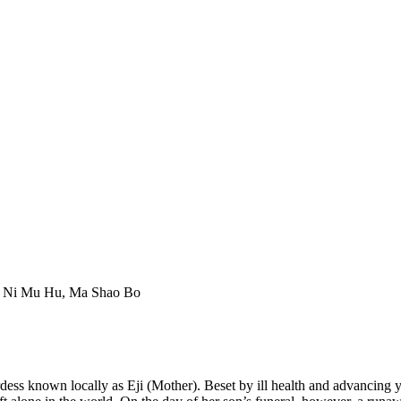
, Ni Mu Hu, Ma Shao Bo
rdess known locally as Eji (Mother). Beset by ill health and advancing y