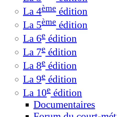
ème
La 4
édition
ème
La 5
édition
e
La 6
édition
e
La 7
édition
e
La 8
édition
e
La 9
édition
e
La 10
édition
Documentaires
Forum du court-mét