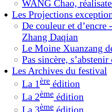
WANG Chao, réalisate
Les Projections exceptio
De couleur et d’encre 
Zhang Daqian
Le Moine Xuanzang de
Pas sincère, s’absteni
Les Archives du festival
ère
La 1
édition
ème
La 2
édition
ème
La 3
édition