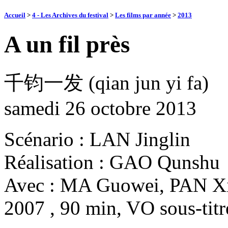
Accueil
>
4 - Les Archives du festival
>
Les films par année
>
2013
A un fil près
千钧一发 (qian jun yi fa)
samedi 26 octobre 2013
Scénario : LAN Jinglin
Réalisation : GAO Qunshu
Avec : MA Guowei, PAN Xin
2007 , 90 min, VO sous-titr