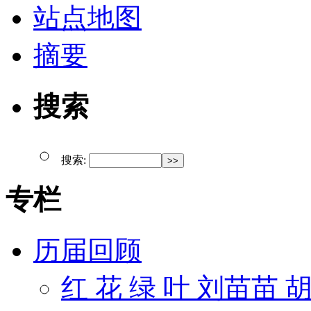
站点地图
摘要
搜索
搜索:
专栏
历届回顾
红 花 绿 叶 刘苗苗 