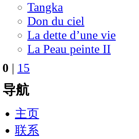
Tangka
Don du ciel
La dette d’une vie
La Peau peinte II
0
|
15
导航
主页
联系