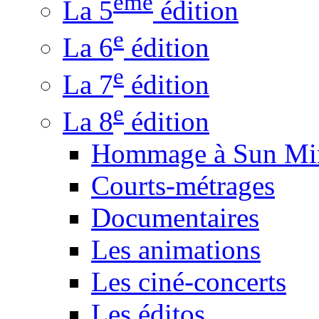
ème
La 5
édition
e
La 6
édition
e
La 7
édition
e
La 8
édition
Hommage à Sun Mi
Courts-métrages
Documentaires
Les animations
Les ciné-concerts
Les éditos