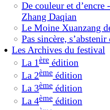
De couleur et d’encre 
Zhang Daqian
Le Moine Xuanzang de
Pas sincère, s’absteni
Les Archives du festival
ère
La 1
édition
ème
La 2
édition
ème
La 3
édition
ème
La 4
édition