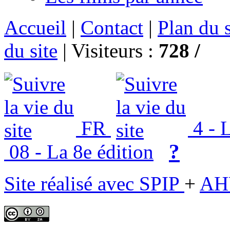
Accueil
|
Contact
|
Plan du s
du site
|
Visiteurs :
728 /
FR
4 - L
?
08 - La 8e édition
Site réalisé avec SPIP
+
AH