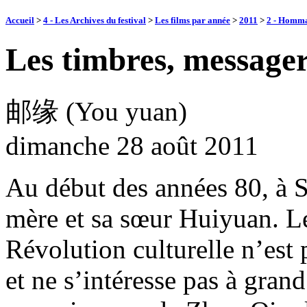
Accueil
>
4 - Les Archives du festival
>
Les films par année
>
2011
>
2 - Homm
Les timbres, message
邮缘 (You yuan)
dimanche 28 août 2011
Au début des années 80, à 
mère et sa sœur Huiyuan. L
Révolution culturelle n’est 
et ne s’intéresse pas à grand