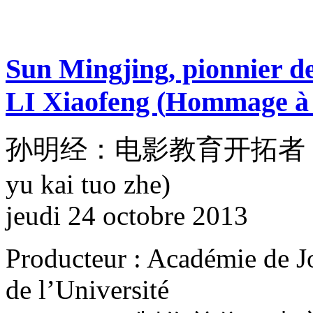
Sun Mingjing, pionnier d
LI Xiaofeng
(
Hommage à 
孙明经：电影教育开拓者 (Sun min
yu kai tuo zhe)
jeudi 24 octobre 2013
Producteur : Académie de 
de l’Université