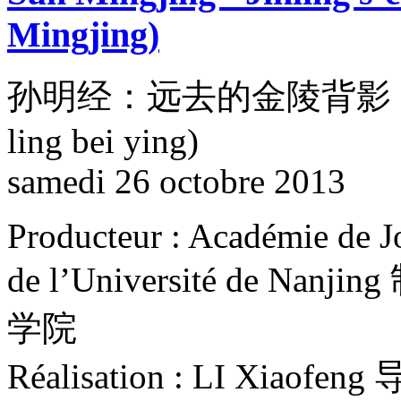
Mingjing)
孙明经：远去的金陵背影 (Sun min
ling bei ying)
samedi 26 octobre 2013
Producteur : Académie de 
de l’Université de
学院
Réalisation : LI Xiaofe