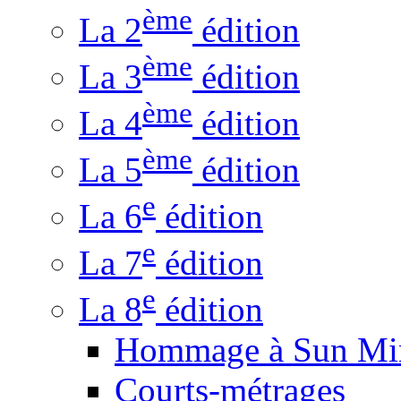
ème
La 2
édition
ème
La 3
édition
ème
La 4
édition
ème
La 5
édition
e
La 6
édition
e
La 7
édition
e
La 8
édition
Hommage à Sun Mi
Courts-métrages