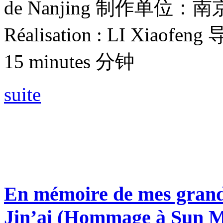
de Nanjing 制作单
Réalisation : LI Xiaofe
15 minutes 分钟
suite
En mémoire de mes grand
Jin’ai
(
Hommage à Sun M