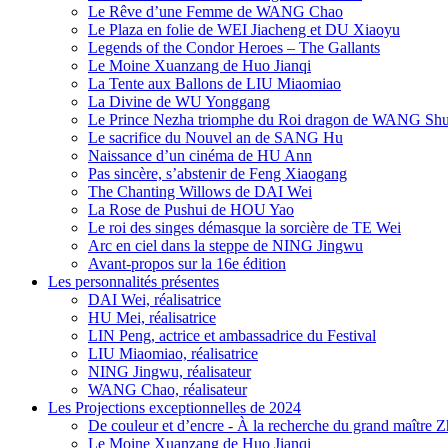
Le Rêve d’une Femme de WANG Chao
Le Plaza en folie de WEI Jiacheng et DU Xiaoyu
Legends of the Condor Heroes – The Gallants
Le Moine Xuanzang de Huo Jianqi
La Tente aux Ballons de LIU Miaomiao
La Divine de WU Yonggang
Le Prince Nezha triomphe du Roi dragon de WANG Sh
Le sacrifice du Nouvel an de SANG Hu
Naissance d’un cinéma de HU Ann
Pas sincère, s’abstenir de Feng Xiaogang
The Chanting Willows de DAI Wei
La Rose de Pushui de HOU Yao
Le roi des singes démasque la sorcière de TE Wei
Arc en ciel dans la steppe de NING Jingwu
Avant-propos sur la 16e édition
Les personnalités présentes
DAI Wei, réalisatrice
HU Mei, réalisatrice
LIN Peng, actrice et ambassadrice du Festival
LIU Miaomiao, réalisatrice
NING Jingwu, réalisateur
WANG Chao, réalisateur
Les Projections exceptionnelles de 2024
De couleur et d’encre - À la recherche du grand maître
Le Moine Xuanzang de Huo Jianqi