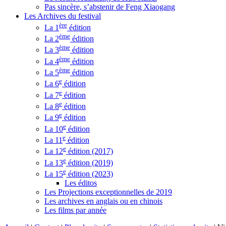
Pas sincère, s’abstenir de Feng Xiaogang
Les Archives du festival
ère
La 1
édition
ème
La 2
édition
ème
La 3
édition
ème
La 4
édition
ème
La 5
édition
e
La 6
édition
e
La 7
édition
e
La 8
édition
e
La 9
édition
e
La 10
édition
e
La 11
édition
e
La 12
édition (2017)
e
La 13
édition (2019)
e
La 15
édition (2023)
Les éditos
Les Projections exceptionnelles de 2019
Les archives en anglais ou en chinois
Les films par année