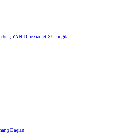
uchen, YAN Dingxian et XU Jingda
 Zhang Daqian