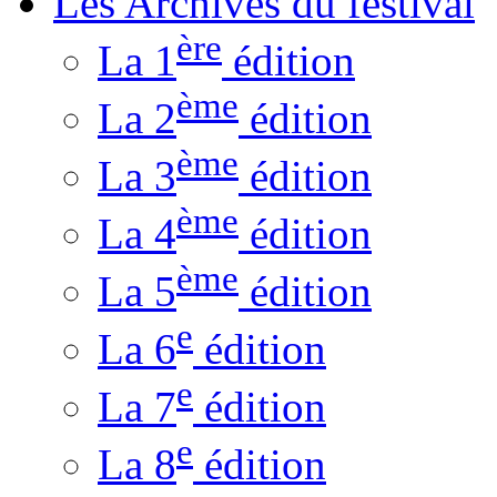
Les Archives du festival
ère
La 1
édition
ème
La 2
édition
ème
La 3
édition
ème
La 4
édition
ème
La 5
édition
e
La 6
édition
e
La 7
édition
e
La 8
édition