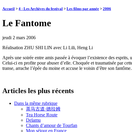
Accueil
>
4 - Les Archives du festival
>
Les films par année
>
2006
Le Fantome
jeudi 2 mars 2006
Réalisation ZHU SHI LIN avec Li Lili, Heng Li
Après une soirée entre amis passée à évoquer l’existence des esprits, u
Celui-ci en profite pour abuser d’elle. Choquée et traumatisée par cett
transe, arrache l’épée du moine et accuse le voisin d’être son fantôme.
Articles les plus récents
Dans la même rubrique
茶马古道·德拉姆
Tea Horse Route
Delamu
Chants d’amour de Tourfan
Mon séjour en France