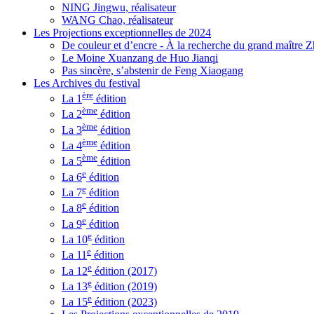
NING Jingwu, réalisateur
WANG Chao, réalisateur
Les Projections exceptionnelles de 2024
De couleur et d’encre - À la recherche du grand maître
Le Moine Xuanzang de Huo Jianqi
Pas sincère, s’abstenir de Feng Xiaogang
Les Archives du festival
ère
La 1
édition
ème
La 2
édition
ème
La 3
édition
ème
La 4
édition
ème
La 5
édition
e
La 6
édition
e
La 7
édition
e
La 8
édition
e
La 9
édition
e
La 10
édition
e
La 11
édition
e
La 12
édition (2017)
e
La 13
édition (2019)
e
La 15
édition (2023)