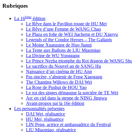
Rubriques
ème
La 16
édition
Le Rêve dans le Pavillon rouge de HU Mei
Le Rêve d’une Femme de WANG Chao
Le Plaza en folie de WEI Jiacheng et DU Xiaoyu
Legends of the Condor Heroes – The Gallants
Le Moine Xuanzang de Huo Jianqi
La Tente aux Ballons de LIU Miaomiao
La Divine de WU Yonggang
Le Prince Nezha triomphe du Roi dragon de WANG Sh
Le sacrifice du Nouvel an de SANG Hu
Naissance d’un cinéma de HU Ann
Pas sincère, s’abstenir de Feng Xiaogang
The Chanting Willows de DAI Wei
La Rose de Pushui de HOU Yao
Le roi des singes démasque la sorcière de TE Wei
Arc en ciel dans la steppe de NING Jingwu
Avant-propos sur la 16e édition
Les personnalités présentes
DAI Wei, réalisatrice
HU Mei, réalisatrice
LIN Peng, actrice et ambassadrice du Festival
LIU Miaomiao, réalisatrice