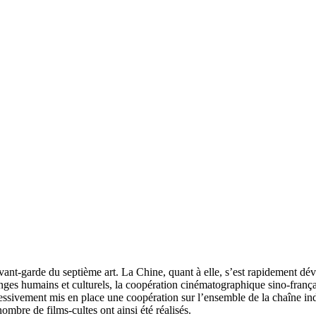
ant-garde du septième art. La Chine, quant à elle, s’est rapidement dé
es humains et culturels, la coopération cinématographique sino-frança
essivement mis en place une coopération sur l’ensemble de la chaîne ind
ombre de films-cultes ont ainsi été réalisés.