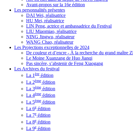
Avant-propos sur la 16e édition
Les personnalités présentes
DAI Wei, réalisatrice
HU Mei, réalisatrice
LIN Peng, actrice et ambassadrice du Festival
LIU Miaomiao, réalisatrice
NING Jingwu, réalisateur
WANG Chao, réalisateur
Les Projections exceptionnelles de 2024
De couleur et d’encre - À la recherche du grand maître
Le Moine Xuanzang de Huo Jianqi
Pas sincère, s’abstenir de Feng Xiaogang
Les Archives du festival
ère
La 1
édition
ème
La 2
édition
ème
La 3
édition
ème
La 4
édition
ème
La 5
édition
e
La 6
édition
e
La 7
édition
e
La 8
édition
e
La 9
édition