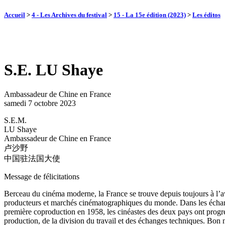
Accueil
>
4 - Les Archives du festival
>
15 - La 15e édition (2023)
>
Les éditos
S.E. LU Shaye
Ambassadeur de Chine en France
samedi 7 octobre 2023
S.E.M.
LU Shaye
Ambassadeur de Chine en France
卢沙野
中国驻法国大使
Message de félicitations
Berceau du cinéma moderne, la France se trouve depuis toujours à l’av
producteurs et marchés cinématographiques du monde. Dans les échang
première coproduction en 1958, les cinéastes des deux pays ont progr
production, de la division du travail et des échanges techniques. Bon n