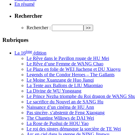
En résumé
Rechercher
Rechercher :
Rubriques
ème
La 16
édition
Le Rêve dans le Pavillon rouge de HU Mei
Le Rêve d’une Femme de WANG Chao
Le Plaza en folie de WEI Jiacheng et DU Xiaoyu
Legends of the Condor Heroes – The Gallants
Le Moine Xuanzang de Huo Jianqi
La Tente aux Ballons de LIU Miaomiao
La Divine de WU Yonggang
Le Prince Nezha triomphe du Roi dragon de WANG Sh
Le sacrifice du Nouvel an de SANG Hu
Naissance d’un cinéma de HU Ann
Pas sincère, s’abstenir de Feng Xiaogang
The Chanting Willows de DAI Wei
La Rose de Pushui de HOU Yao
Le roi des singes démasque la sorcière de TE Wei
Arc en ciel dans la steppe de NING Jingwu