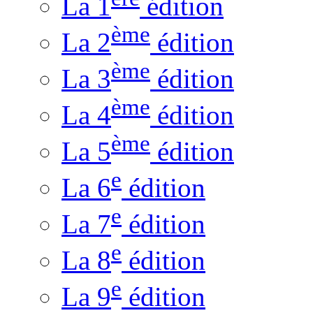
La 1
édition
ème
La 2
édition
ème
La 3
édition
ème
La 4
édition
ème
La 5
édition
e
La 6
édition
e
La 7
édition
e
La 8
édition
e
La 9
édition