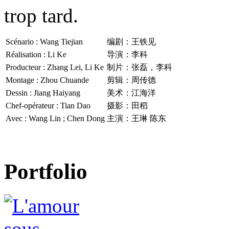
trop tard.
Scénario : Wang Tiejian
编剧：王铁见
Réalisation : Li Ke
导演：李科
Producteur : Zhang Lei, Li Ke
制片：张磊，李科
Montage : Zhou Chuande
剪辑：周传德
Dessin : Jiang Haiyang
美术：江海洋
Chef-opérateur : Tian Dao
摄影：田稻
Avec : Wang Lin ; Chen Dong
主演：王琳 陈东
Portfolio