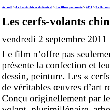
Accueil
>
4 - Les Archives du festival
>
Les films par année
>
2011
>
3 - Docume
Les cerfs-volants chin
vendredi 2 septembre 2011
Le film n’offre pas seuleme
présente la confection et leu
dessin, peinture. Les « cerf
de véritables œuvres d’art re
Conçu originellement par le
volant, plurimillénaire, arbo