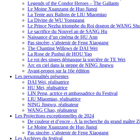
Legends of the Condor Heroes – The Gallants
Le Moine Xuanzang de Huo Jianqi
La Tente aux Ballons de LIU Miaomiao
La Divine de WU Yonggang
Le Prince Nezha triomphe du Roi dragon de WANG Sh
Le sacrifice du Nouvel an de SANG Hu
Naissance d’un cinéma de HU Ann
Pas sincère, s’abstenir de Feng Xiaogang
The Chanting Willows de DAI Wei
La Rose de Pushui de HOU Yao
Le roi des singes démasque la sorcière de TE Wei
Arc en ciel dans la steppe de NING Jingwu
Avant-propos sur la 16e édition
Les personnalités présentes
DAI Wei, réalisatrice
HU Mei, réalisatrice
LIN Peng, actrice et ambassadrice du Festival
LIU Miaomiao, réalisatrice
NING Jingwu, réalisateur
WANG Chao, réalisateur
Les Projections exceptionnelles de 2024
De couleur et d’encre - À la recherche du grand maître
Le Moine Xuanzang de Huo Jianqi
Pas sincère, s’abstenir de Feng Xiaogang
Les Archives du festival