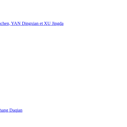
uchen, YAN Dingxian et XU Jingda
 Zhang Daqian