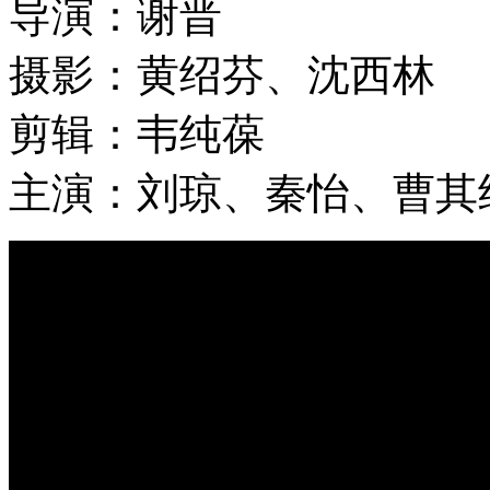
导演：谢晋
摄影：黄绍芬、沈西林
剪辑：韦纯葆
主演：刘琼、秦怡、曹其