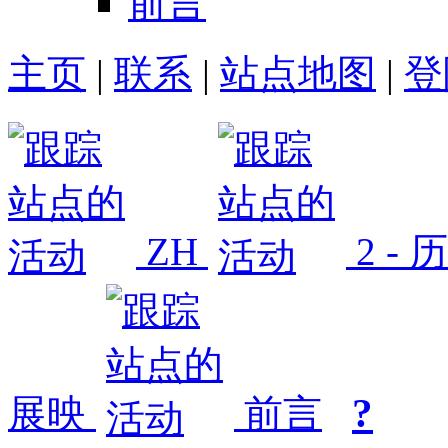
前言
主页
|
联系
|
站点地图
|
登
ZH
2 -
?
展映
前言