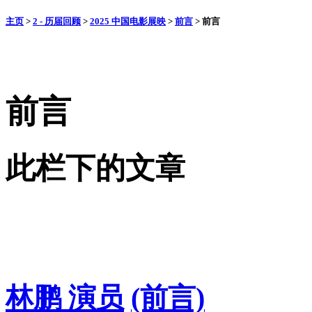
主页
>
2 - 历届回顾
>
2025 中国电影展映
>
前言
>
前言
前言
此栏下的文章
林鹏 演员
(前言)