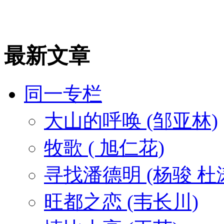
最新文章
同一专栏
大山的呼唤 (邹亚林)
牧歌 ( 旭仁花)
寻找潘德明 (杨骏 杜
旺都之恋 (韦长川)