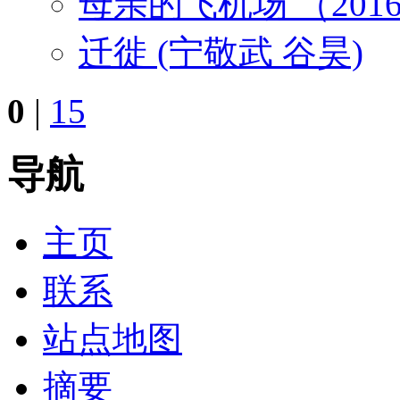
母亲的飞机场 （20
迁徙 (宁敬武 谷昊)
0
|
15
导航
主页
联系
站点地图
摘要