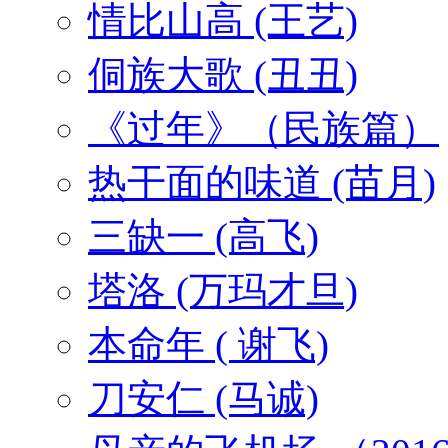
情比山高 (王艺)
侗族大歌 (丑丑)
《过年》（民族篇）
热干面的味道 (苗月)
三缺一 (高飞)
塔洛 (万玛才旦)
本命年 ( 谢飞)
刀安仁 (马诚)