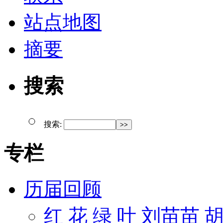
站点地图
摘要
搜索
搜索:
专栏
历届回顾
红 花 绿 叶 刘苗苗 