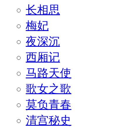
长相思
梅妃
夜深沉
西厢记
马路天使
歌女之歌
莫负青春
清宫秘史