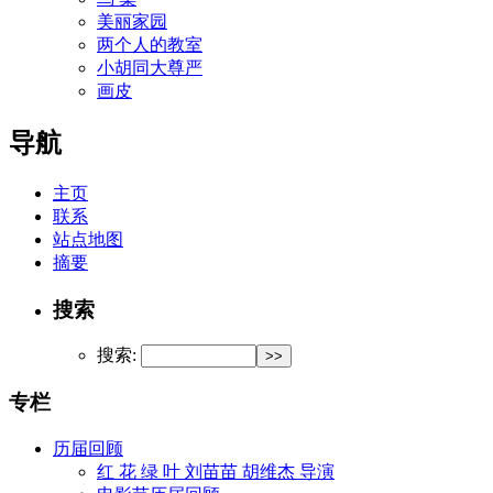
美丽家园
两个人的教室
小胡同大尊严
画皮
导航
主页
联系
站点地图
摘要
搜索
搜索:
专栏
历届回顾
红 花 绿 叶 刘苗苗 胡维杰 导演