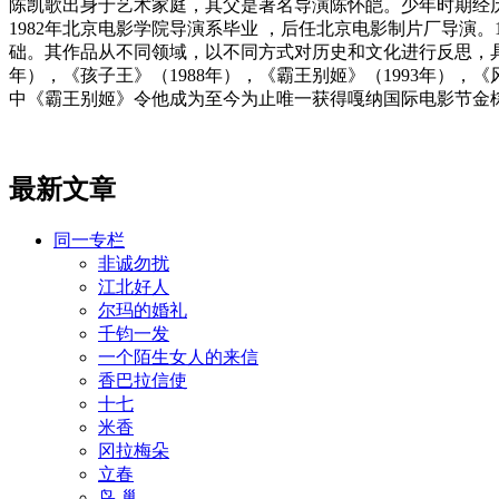
陈凯歌出身于艺术家庭，其父是著名导演陈怀皑。少年时期经历过文
1982年北京电影学院导演系毕业 ，后任北京电影制片厂导演
础。其作品从不同领域，以不同方式对历史和文化进行反思，具有
年），《孩子王》（1988年），《霸王别姬》（1993年），《风
中《霸王别姬》令他成为至今为止唯一获得嘎纳国际电影节金
最新文章
同一专栏
非诚勿扰
江北好人
尔玛的婚礼
千钧一发
一个陌生女人的来信
香巴拉信使
十七
米香
冈拉梅朵
立春
鸟 巢