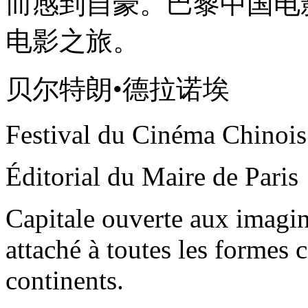
而感到自豪。巴黎中国电
电影之旅。
贝尔特朗•德拉诺埃
Festival du Cinéma Chinois
Éditorial du Maire de Paris
Capitale ouverte aux imagin
attaché à toutes les formes 
continents.