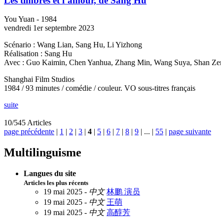
Les timbres et l’amour, de Sang Hu
You Yuan - 1984
vendredi 1er septembre 2023
Scénario : Wang Lian, Sang Hu, Li Yizhong
Réalisation : Sang Hu
Avec : Guo Kaimin, Chen Yanhua, Zhang Min, Wang Suya, Shan Ze
Shanghai Film Studios
1984 / 93 minutes / comédie / couleur. VO sous-titres français
suite
10/545 Articles
page précédente
|
1
|
2
|
3
|
4
|
5
|
6
|
7
|
8
|
9
|
...
|
55
|
page suivante
Multilinguisme
Langues du site
Articles les plus récents
19 mai 2025 -
中文
林鹏 演员
19 mai 2025 -
中文
王萌
19 mai 2025 -
中文
高醇芳