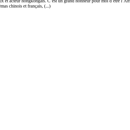
x et acteur hongkongais. C’est un grand honneur pour moi d’être l’Am
as chinois et français, (...)