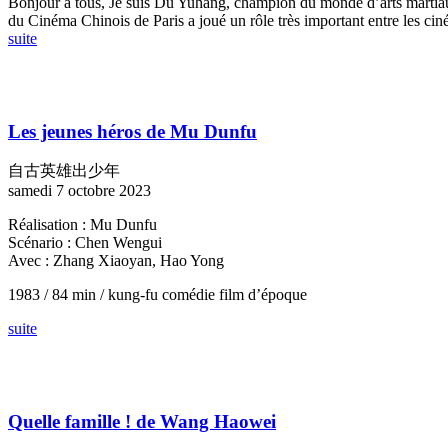
Bonjour à tous, Je suis Du Yuhang, champion du monde d’arts martiau
du Cinéma Chinois de Paris a joué un rôle très important entre les ciném
suite
Les jeunes héros de Mu Dunfu
自古英雄出少年
samedi 7 octobre 2023
Réalisation : Mu Dunfu
Scénario : Chen Wengui
Avec : Zhang Xiaoyan, Hao Yong
1983 / 84 min / kung-fu comédie film d’époque
suite
Quelle famille ! de Wang Haowei