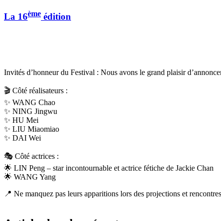
ème
La 16
édition
Invités d’honneur du Festival : Nous avons le grand plaisir d’annoncer 
🎬 Côté réalisateurs :
✨ WANG Chao
✨ NING Jingwu
✨ HU Mei
✨ LIU Miaomiao
✨ DAI Wei
🎭 Côté actrices :
🌟 LIN Peng – star incontournable et actrice fétiche de Jackie Chan
🌟 WANG Yang
📍 Ne manquez pas leurs apparitions lors des projections et rencontres