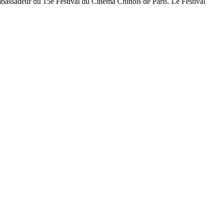
bassadeur du 15e Festival du Cinéma Chinois de Paris. Le Festival