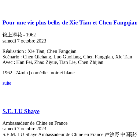
Pour une vie plus belle, de Xie Tian et Chen Fangqia
锦上添花 - 1962
samedi 7 octobre 2023
Réalisation : Xie Tian, Chen Fangqian
Scénario : Chen Qichang, Luo Guoliang, Chen Fangqian, Xie Tian
Avec : Han Fei, Zhao Ziyue, Tian Lie, Chen Zhijian
1962 | 74min | comédie | noir et blanc
suite
S.E. LU Shaye
Ambassadeur de Chine en France
samedi 7 octobre 2023
S.E.M. LU Shaye Ambassadeur de Chine en France 卢沙野 中国驻法国大使 Mes