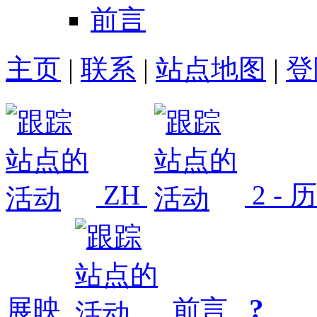
前言
主页
|
联系
|
站点地图
|
登
ZH
2 -
?
展映
前言