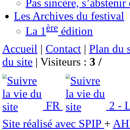
Pas sincère, s’absteni
Les Archives du festival
ère
La 1
édition
Accueil
|
Contact
|
Plan du s
du site
|
Visiteurs :
3 /
FR
2 - L
Site réalisé avec SPIP
+
AH