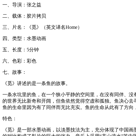
一、导演：张之益
二、载体：胶片拷贝
三、片名：《觅》（英文译名Home）
四、类型：水墨动画
五、长度：5分钟
六、色彩：彩色
七、故事：
《觅》讲述的是一条鱼的故事。
一条水坑里的鱼，在一个狭小平静的空间里，在没有同伴、没
的世界无比新奇和开阔，但鱼依然觉得空虚和孤独。鱼决心去
鱼的生命里因为有了同伴而无比充实。鱼的生命从此有了方向
特色：
《觅》是一部水墨动画，以淡墨技法为主，充分体现了中国画