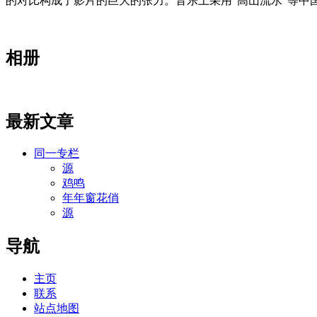
的对比构成了影片的巨大的张力。音乐上采用“高山流水”等中
相册
最新文章
同一专栏
源
鸡鸣
年年窗花俏
源
导航
主页
联系
站点地图