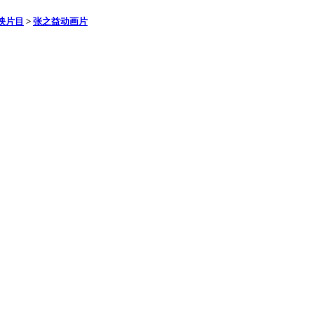
映片目
>
张之益动画片