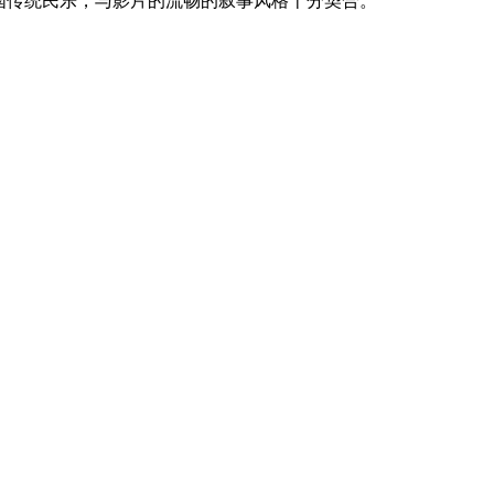
国传统民乐，与影片的流畅的叙事风格十分契合。