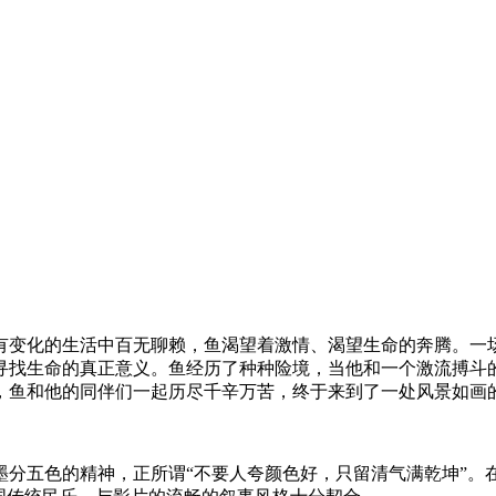
有变化的生活中百无聊赖，鱼渴望着激情、渴望生命的奔腾。一
寻找生命的真正意义。鱼经历了种种险境，当他和一个激流搏斗
，鱼和他的同伴们一起历尽千辛万苦，终于来到了一处风景如画
墨分五色的精神，正所谓“不要人夸颜色好，只留清气满乾坤”。